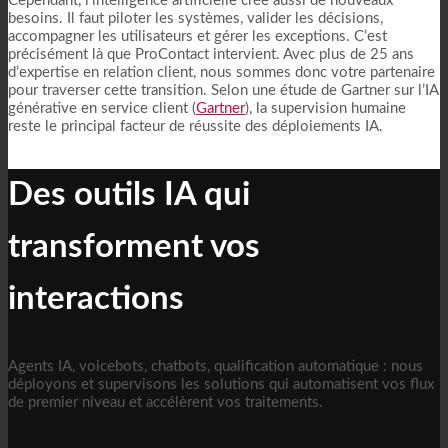
Cependant, l’intelligence artificielle crée aussi de nouveaux
besoins. Il faut piloter les systèmes, valider les décisions,
accompagner les utilisateurs et gérer les exceptions. C’est
précisément là que ProContact intervient. Avec plus de 25 ans
d’expertise en relation client, nous sommes donc votre partenaire
pour traverser cette transition. Selon une étude de Gartner sur l’IA
générative en service client (
Gartner
), la supervision humaine
reste le principal facteur de réussite des déploiements IA.
Des outils IA qui
transforment vos
interactions
Agents IA, voicebots, chatbots, qualification automatique : nous
déployons et supervisons les solutions qui automatisent vos flux
de premier niveau et accélèrent vos traitements.