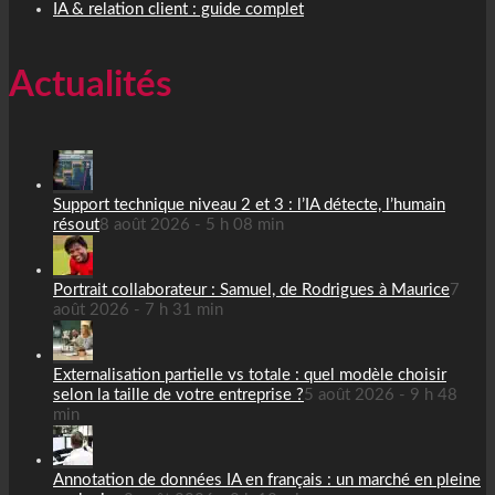
IA & relation client : guide complet
Actualités
Support technique niveau 2 et 3 : l’IA détecte, l’humain
résout
8 août 2026 - 5 h 08 min
Portrait collaborateur : Samuel, de Rodrigues à Maurice
7
août 2026 - 7 h 31 min
Externalisation partielle vs totale : quel modèle choisir
selon la taille de votre entreprise ?
5 août 2026 - 9 h 48
min
Annotation de données IA en français : un marché en pleine