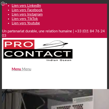
Lien vers LinkedIn
Lien vers Facebook
Lien vers Instagram
Lien vers TikTok
Lien vers Youtube
Un partenariat durable, une relation humaine | +33 (0)1 84 76 24
03
Menu
Menu
L’IA au service de la relation client