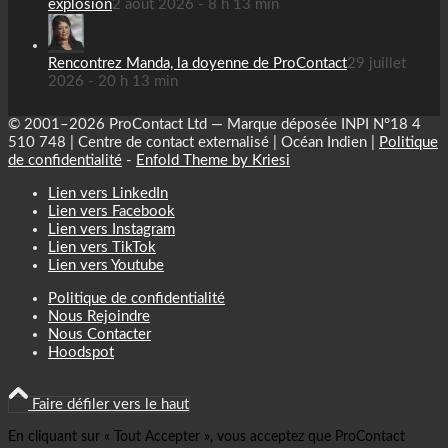
explosion
2 août 2026 - 8 h 13 min
Rencontrez Manda, la doyenne de ProContact
29 juillet
2026 - 20 h 13 min
© 2001–2026 ProContact Ltd — Marque déposée INPI N°18 4
510 748 | Centre de contact externalisé | Océan Indien |
Politique
de confidentialité
-
Enfold Theme by Kriesi
Lien vers LinkedIn
Lien vers Facebook
Lien vers Instagram
Lien vers TikTok
Lien vers Youtube
Politique de confidentialité
Nous Rejoindre
Nous Contacter
Hoodspot
Faire défiler vers le haut
En cliquant sur « Tout Accepter », vous acceptez que ProContact