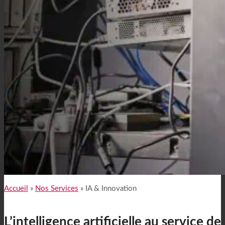
Accueil
»
Nos Services
»
IA & Innovation
L’intelligence artificielle au service de