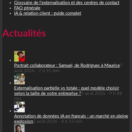
Glossaire de l’externalisation et des centres de contact
FAQ générale
IA & relation client : guide complet
Actualités
Portrait collaborateur : Samuel, de Rodrigues à Maurice
7
août 2026 - 7 h 31 min
Externalisation partielle vs totale : quel modèle choisir
selon la taille de votre entreprise ?
5 août 2026 - 9 h 48
min
Annotation de données IA en français : un marché en pleine
explosion
2 août 2026 - 8 h 13 min