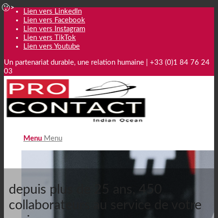
Lien vers LinkedIn
Lien vers Facebook
Lien vers Instagram
Lien vers TikTok
Lien vers Youtube
Un partenariat durable, une relation humaine | +33 (0)1 84 76 24
03
Menu
Menu
depuis plus de 25 ans, 450
collaborateurs au service de votre