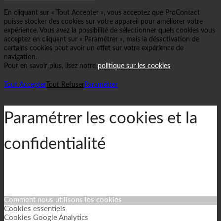
En cliquant sur « Tout Accepter », vous acceptez que ProContact
puisse stocker des cookies sur votre appareil pour améliorer votre
expérience. Vous avez la possibilité de sélectionner quels cookies vous
acceptez en cliquant sur « Paramétrer », mais la désactivation de
certains cookies peut avoir un effet sur votre expérience de
navigation.
Pour en savoir plus, lisez notre
politique sur les cookies
.
Tout Accepter
Tout Refuser
Paramétrer
Paramétrer les cookies et la
confidentialité
Comment nous utilisons les cookies
Cookies essentiels
Cookies Google Analytics