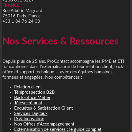
+230 831 3227
FRANCE
Rue Albéric Magnard
75016 Paris, France
+33 1 84 76 24 03
Nos Services & Ressources
Depuis plus de 25 ans, ProContact accompagne les PME et ETI
francophones dans l’externalisation de leur relation client, back-
office et support technique — avec des équipes humaines,
formées et engagées. Nos compétences :
Relation client
Téléprospection B2B
Back-office Métier
Télésecrétariat
Enquêtes & Satisfaction Client
Services Digitaux
IA & Innovation
Nos Offres d’Accompagnement
Externalisation de services : le guide complet