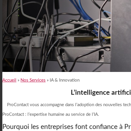
Pourquoi Choisir ProContact ?
Accueil
»
Nos Services
»
IA & Innovation
L’intelligence artifi
ProContact vous accompagne dans l’adoption des nouvelles technol
ProContact : l’expertise humaine au service de l’IA.
Pourquoi les entreprises font confiance à Pr