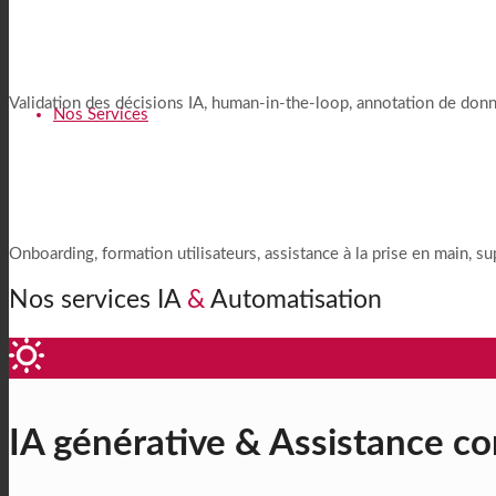
Un contrôle qualité humain s
Validation des décisions IA, human-in-the-loop, annotation de donné
Nos Services
Un partenaire pour l’adoption 
Onboarding, formation utilisateurs, assistance à la prise en main,
Nos services IA
&
Automatisation
IA générative & Assistance con