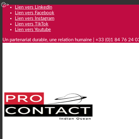
Lien vers LinkedIn
Lien vers Facebook
Lien vers Instagram
Lien vers TikTok
Lien vers Youtube
Un partenariat durable, une relation humaine | +33 (0)1 84 76 24 0