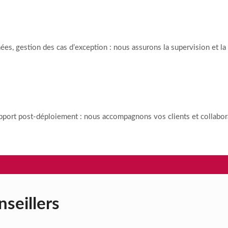
ur chaque flux automatisé
es, gestion des cas d’exception : nous assurons la supervision et la
de vos outils
 support post-déploiement : nous accompagnons vos clients et collabo
seillers