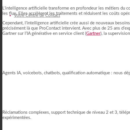
L’intelligence artificielle transforme en profondeur les métiers du c
les flux. Elles accélèrent les traitements et réduisent les coûts opér
Votre Centre de Contact
Cependant, l’intelligence artificielle crée aussi de nouveaux besoins.
précisément là que ProContact intervient. Avec plus de 25 ans d’exp
Gartner sur l’IA générative en service client (
Gartner
), la supervisio
Des outils IA qui transforment
Agents IA, voicebots, chatbots, qualification automatique : nous dé
Des collaborateurs qui resten
Réclamations complexes, support technique de niveau 2 et 3, télépr
expérimentées.