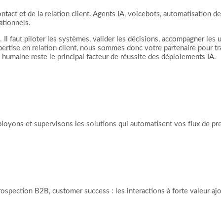
ontact et de la relation client. Agents IA, voicebots, automatisation d
ationnels.
 Il faut piloter les systèmes, valider les décisions, accompagner les u
ertise en relation client, nous sommes donc votre partenaire pour tr
n humaine reste le principal facteur de réussite des déploiements IA.
 vos interactions
ployons et supervisons les solutions qui automatisent vos flux de pr
t indispensables
ospection B2B, customer success : les interactions à forte valeur aj