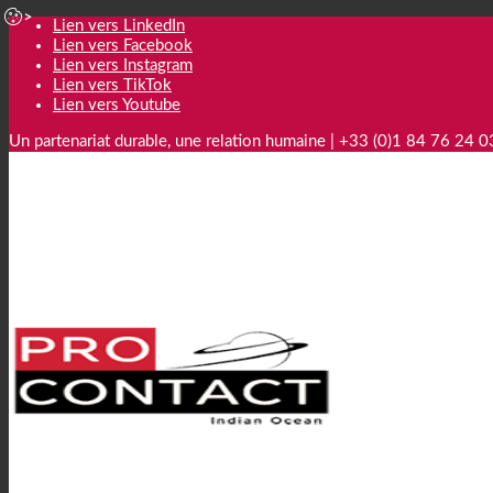
Lien vers LinkedIn
Lien vers Facebook
Lien vers Instagram
Lien vers TikTok
Lien vers Youtube
Un partenariat durable, une relation humaine | +33 (0)1 84 76 24 0