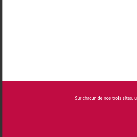
n’est pas une exception, c’est notre cul
Sur chacun de nos trois sites,