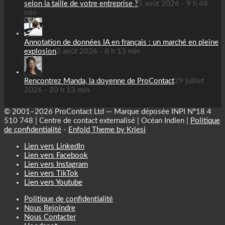
selon la taille de votre entreprise ?
5 août 2026 - 9 h 48
min
Annotation de données IA en français : un marché en pleine
explosion
2 août 2026 - 8 h 13 min
Rencontrez Manda, la doyenne de ProContact
29 juillet
2026 - 20 h 13 min
© 2001–2026 ProContact Ltd — Marque déposée INPI N°18 4
510 748 | Centre de contact externalisé | Océan Indien |
Politique
de confidentialité
-
Enfold Theme by Kriesi
Lien vers LinkedIn
Lien vers Facebook
Lien vers Instagram
Lien vers TikTok
Lien vers Youtube
Politique de confidentialité
Nous Rejoindre
Nous Contacter