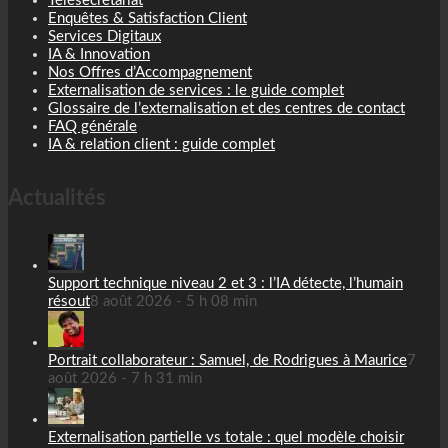
Télésecrétariat
Enquêtes & Satisfaction Client
Services Digitaux
IA & Innovation
Nos Offres d’Accompagnement
Externalisation de services : le guide complet
Glossaire de l’externalisation et des centres de contact
FAQ générale
IA & relation client : guide complet
Actualités
Support technique niveau 2 et 3 : l’IA détecte, l’humain
résout
8 août 2026 - 5 h 08 min
Portrait collaborateur : Samuel, de Rodrigues à Maurice
7
août 2026 - 7 h 31 min
Externalisation partielle vs totale : quel modèle choisir