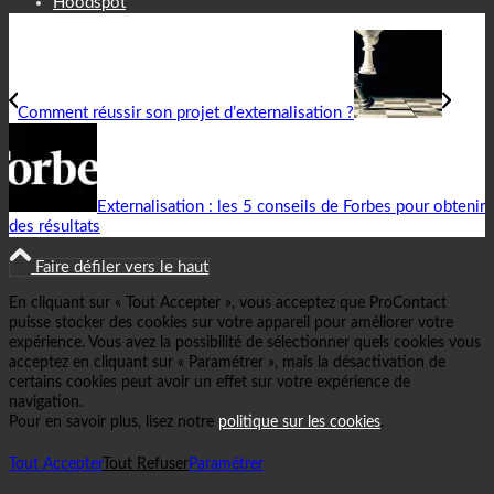
Hoodspot
Comment réussir son projet d’externalisation ?
Externalisation : les 5 conseils de Forbes pour obtenir
des résultats
Faire défiler vers le haut
En cliquant sur « Tout Accepter », vous acceptez que ProContact
puisse stocker des cookies sur votre appareil pour améliorer votre
expérience. Vous avez la possibilité de sélectionner quels cookies vous
acceptez en cliquant sur « Paramétrer », mais la désactivation de
certains cookies peut avoir un effet sur votre expérience de
navigation.
Pour en savoir plus, lisez notre
politique sur les cookies
.
Tout Accepter
Tout Refuser
Paramétrer