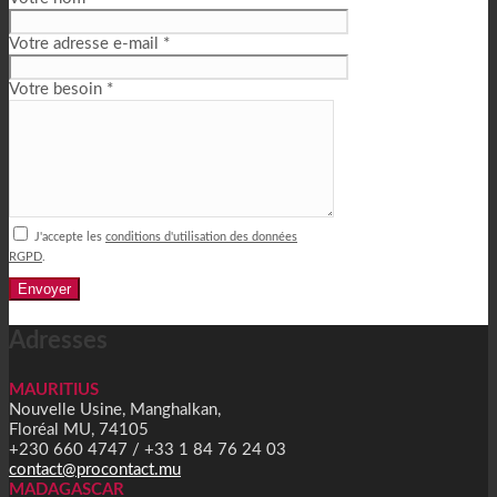
Votre adresse e-mail *
Votre besoin *
J'accepte les
conditions d'utilisation des données
RGPD
.
Alternative:
Adresses
MAURITIUS
Nouvelle Usine, Manghalkan,
Floréal MU, 74105
+230 660 4747 / +33 1 84 76 24 03
contact@procontact.mu
MADAGASCAR