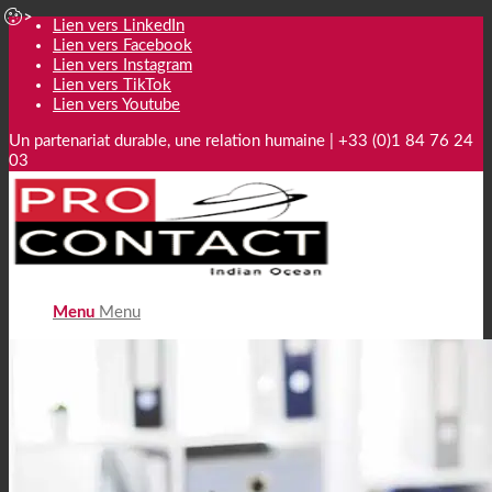
Lien vers LinkedIn
Lien vers Facebook
Lien vers Instagram
Lien vers TikTok
Lien vers Youtube
Un partenariat durable, une relation humaine | +33 (0)1 84 76 24
03
Menu
Menu