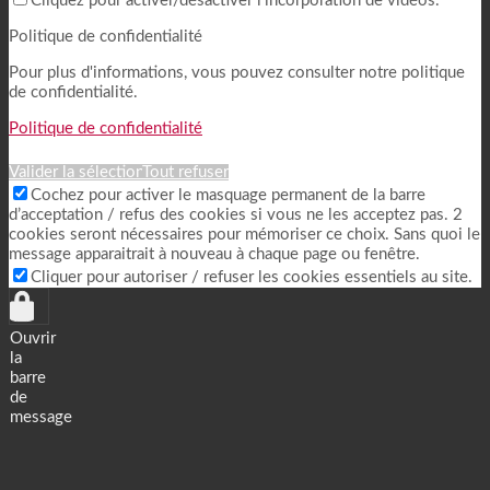
Cliquez pour activer/désactiver l’incorporation de vidéos.
Politique de confidentialité
Pour plus d'informations, vous pouvez consulter notre politique
de confidentialité.
Politique de confidentialité
Valider la sélection
Tout refuser
Cochez pour activer le masquage permanent de la barre
d’acceptation / refus des cookies si vous ne les acceptez pas. 2
cookies seront nécessaires pour mémoriser ce choix. Sans quoi le
message apparaitrait à nouveau à chaque page ou fenêtre.
Cliquer pour autoriser / refuser les cookies essentiels au site.
Ouvrir
la
barre
de
message