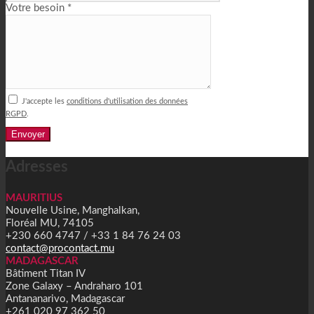
Votre besoin *
J'accepte les
conditions d'utilisation des données
RGPD
.
Alternative:
Adresses
MAURITIUS
Nouvelle Usine, Manghalkan,
Floréal MU, 74105
+230 660 4747 / +33 1 84 76 24 03
contact@procontact.mu
MADAGASCAR
Bâtiment Titan IV
Zone Galaxy – Andraharo 101
Antananarivo, Madagascar
+261 020 97 362 50