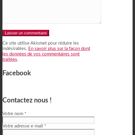
Alternative:
Ce site utilise Akismet pour réduire les
indésirables.
En savoir plus sur la façon dont
les données de vos commentaires sont
traitées
.
Facebook
Contactez nous !
Votre nom *
Votre adresse e-mail *