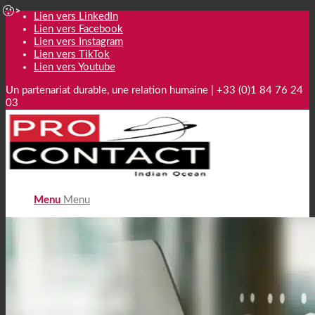
Lien vers LinkedIn
Lien vers Facebook
Lien vers Instagram
Lien vers TikTok
Lien vers Youtube
Un partenariat durable, une relation humaine | +33 (0)1 84 76 24
03
Menu
Menu