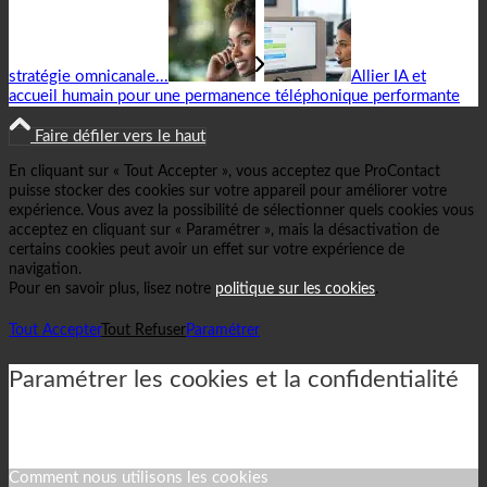
stratégie omnicanale...
Allier IA et
accueil humain pour une permanence téléphonique performante
Faire défiler vers le haut
En cliquant sur « Tout Accepter », vous acceptez que ProContact
puisse stocker des cookies sur votre appareil pour améliorer votre
expérience. Vous avez la possibilité de sélectionner quels cookies vous
acceptez en cliquant sur « Paramétrer », mais la désactivation de
certains cookies peut avoir un effet sur votre expérience de
navigation.
Pour en savoir plus, lisez notre
politique sur les cookies
.
Tout Accepter
Tout Refuser
Paramétrer
Paramétrer les cookies et la confidentialité
Comment nous utilisons les cookies