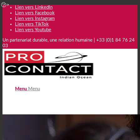
Lien vers LinkedIn
Lien vers Facebook
Lien vers Instagram
Lien vers TikTok
Lien vers Youtube
Un partenariat durable, une relation humaine | +33 (0)1 84 76 24
03
Menu
Menu
Téléprospection B2B externalisée