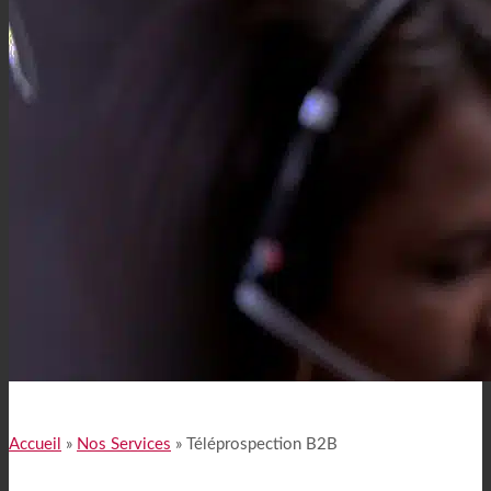
Accueil
»
Nos Services
»
Téléprospection B2B