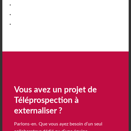
Upsell et ventes additionnelles
Enquêtes de satisfaction et fidélisation
Supervision et escalade hybride IA
Ce type de campagnes requiert une capacité d’adaptation et
d’écoute active. Nos collaborateurs sont formés à rebondir sur
des situations ouvertes et non scriptées.
Vous avez un projet de
Téléprospection à
externaliser ?
Parlons-en. Que vous ayez besoin d’un seul