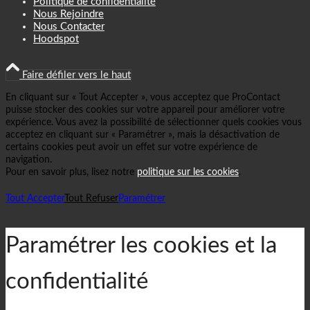
Politique de confidentialité
Nous Rejoindre
Nous Contacter
Hoodspot
Faire défiler vers le haut
En cliquant sur « Tout Accepter », vous acceptez que ProContact
puisse stocker des cookies sur votre appareil pour améliorer votre
expérience. Vous avez la possibilité de sélectionner quels cookies vous
acceptez en cliquant sur « Paramétrer », mais la désactivation de
certains cookies peut avoir un effet sur votre expérience de
navigation.
Pour en savoir plus, lisez notre
politique sur les cookies
.
Tout Accepter
Tout Refuser
Paramétrer
Paramétrer les cookies et la
confidentialité