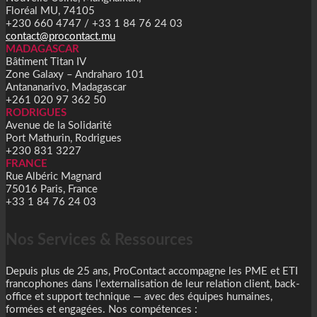
Floréal MU, 74105
+230 660 4747 / +33 1 84 76 24 03
contact@procontact.mu
MADAGASCAR
Bâtiment Titan IV
Zone Galaxy – Andraharo 101
Antananarivo, Madagascar
+261 020 97 362 50
RODRIGUES
Avenue de la Solidarité
Port Mathurin, Rodrigues
+230 831 3227
FRANCE
Rue Albéric Magnard
75016 Paris, France
+33 1 84 76 24 03
Nos Services & Ressources
Depuis plus de 25 ans, ProContact accompagne les PME et ETI
francophones dans l’externalisation de leur relation client, back-
office et support technique — avec des équipes humaines,
formées et engagées. Nos compétences :