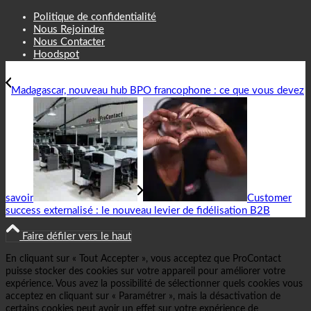
Politique de confidentialité
Nous Rejoindre
Nous Contacter
Hoodspot
Madagascar, nouveau hub BPO francophone : ce que vous devez
savoir
Customer
success externalisé : le nouveau levier de fidélisation B2B
Faire défiler vers le haut
En cliquant sur « Tout Accepter », vous acceptez que ProContact
puisse stocker des cookies sur votre appareil pour améliorer votre
expérience. Vous avez la possibilité de sélectionner quels cookies vous
acceptez en cliquant sur « Paramétrer », mais la désactivation de
certains cookies peut avoir un effet sur votre expérience de