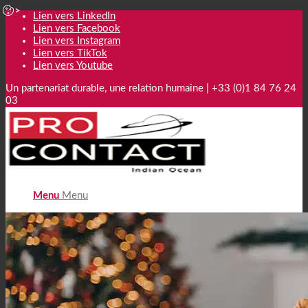
Lien vers LinkedIn
Lien vers Facebook
Lien vers Instagram
Lien vers TikTok
Lien vers Youtube
Un partenariat durable, une relation humaine | +33 (0)1 84 76 24
03
Menu
Menu