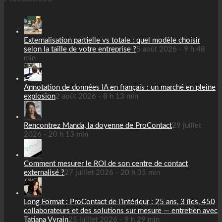
Externalisation partielle vs totale : quel modèle choisir
selon la taille de votre entreprise ?
5 août 2026 - 9 h 48
min
Annotation de données IA en français : un marché en pleine
explosion
2 août 2026 - 8 h 13 min
Rencontrez Manda, la doyenne de ProContact
29 juillet
2026 - 20 h 13 min
Comment mesurer le ROI de son centre de contact
externalisé ?
27 juillet 2026 - 20 h 35 min
Long Format : ProContact de l’intérieur : 25 ans, 3 îles, 450
collaborateurs et des solutions sur mesure — entretien avec
Tatiana Vyrain
25 juillet 2026 - 9 h 29 min