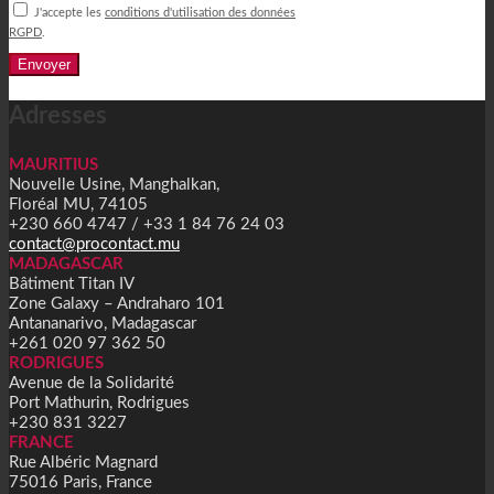
J'accepte les
conditions d'utilisation des données
RGPD
.
Alternative:
Adresses
MAURITIUS
Nouvelle Usine, Manghalkan,
Floréal MU, 74105
+230 660 4747 / +33 1 84 76 24 03
contact@procontact.mu
MADAGASCAR
Bâtiment Titan IV
Zone Galaxy – Andraharo 101
Antananarivo, Madagascar
+261 020 97 362 50
RODRIGUES
Avenue de la Solidarité
Port Mathurin, Rodrigues
+230 831 3227
FRANCE
Rue Albéric Magnard
75016 Paris, France