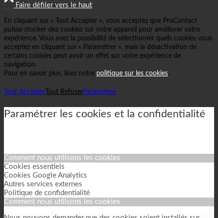
Faire défiler vers le haut
En cliquant sur « Tout Accepter », vous acceptez que ProContact
puisse stocker des cookies sur votre appareil pour améliorer votre
expérience. Vous avez la possibilité de sélectionner quels cookies vous
acceptez en cliquant sur « Paramétrer », mais la désactivation de
certains cookies peut avoir un effet sur votre expérience de
navigation.
Pour en savoir plus, lisez notre
politique sur les cookies
.
Tout Accepter
Tout Refuser
Paramétrer
Paramétrer les cookies et la confidentialité
Comment nous utilisons les cookies
Cookies essentiels
Cookies Google Analytics
Autres services externes
Politique de confidentialité
Comment nous utilisons les cookies
Nous pouvons demander que des cookies soient installés sur