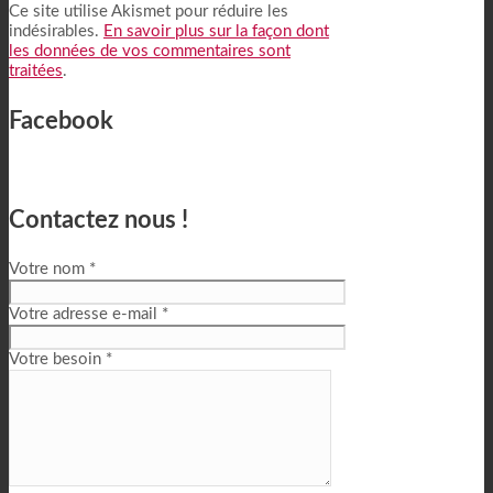
Alternative:
Ce site utilise Akismet pour réduire les
indésirables.
En savoir plus sur la façon dont
les données de vos commentaires sont
traitées
.
Facebook
Contactez nous !
Votre nom *
Votre adresse e-mail *
Votre besoin *