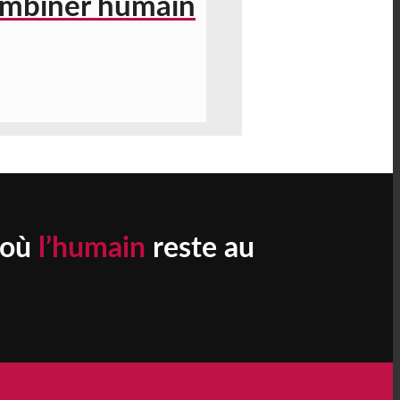
ombiner humain
 où
l’humain
reste au