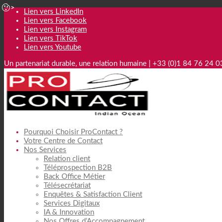
Lien vers LinkedIn
Lien vers Facebook
Lien vers Instagram
Lien vers TikTok
Lien vers Youtube
Un partenariat durable, une relation humaine | +33 (0)1 84 76 24 0
Pourquoi Choisir ProContact ?
Votre Centre de Contact
Nos Services
Relation client
Téléprospection B2B
Back Office Métier
Télésecrétariat
Enquêtes & Satisfaction Client
Services Digitaux
IA & Innovation
Nos Offres d’Accompagnement