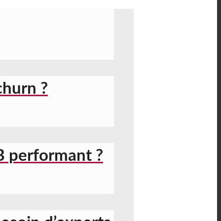
churn ?
B performant ?