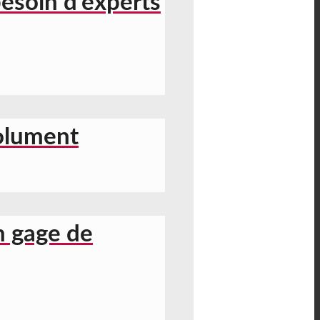
besoin d’experts
solument
n gage de