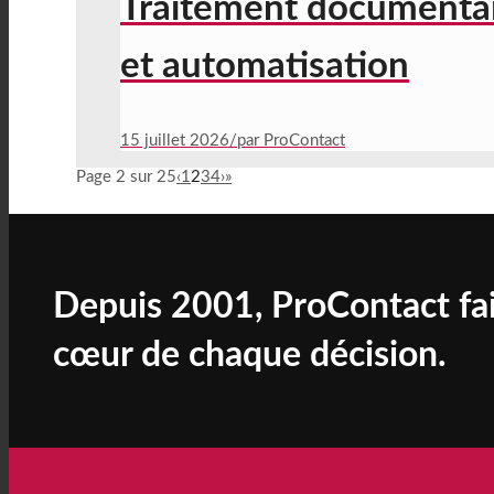
Traitement documentai
et automatisation
15 juillet 2026
/
par ProContact
Page 2 sur 25
‹
1
2
3
4
›
»
Depuis 2001, ProContact fai
cœur de chaque décision.