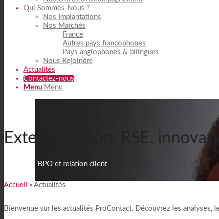
Qui Sommes-Nous ?
Nos Implantations
Nos Marchés
France
Autres pays francophones
Pays anglophones & bilingues
Nous Rejoindre
Actualités
Contactez-nous
Menu
Menu
Externalisation, RSE, innovati
Actualités BPO et relation client
Accueil
»
Actualités
Bienvenue sur les actualités ProContact. Découvrez les analyses, les a