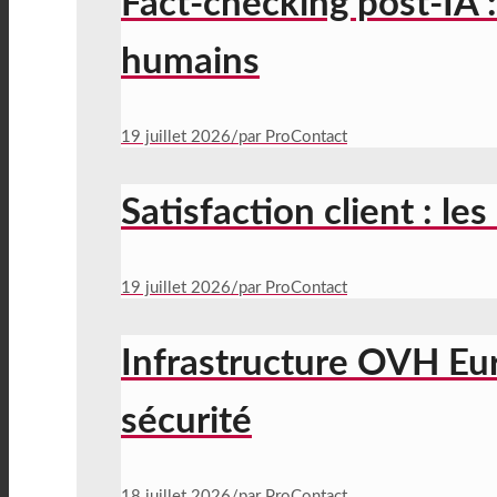
Fact-checking post-IA :
humains
19 juillet 2026
/
par ProContact
Satisfaction client : le
19 juillet 2026
/
par ProContact
Infrastructure OVH Eur
sécurité
18 juillet 2026
/
par ProContact