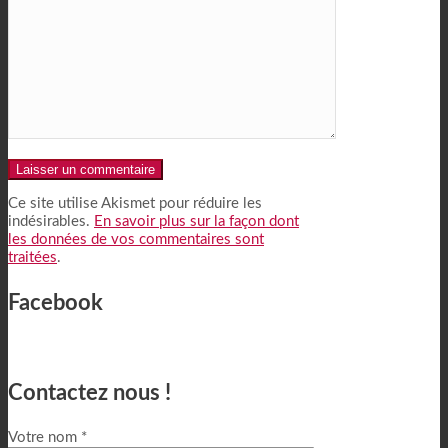
Alternative:
Ce site utilise Akismet pour réduire les
indésirables.
En savoir plus sur la façon dont
les données de vos commentaires sont
traitées
.
Facebook
Contactez nous !
Votre nom *