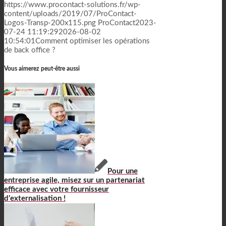
https://www.procontact-solutions.fr/wp-
content/uploads/2019/07/ProContact-
Logos-Transp-200x115.png
ProContact
2023-
07-24 11:19:29
2026-08-02
10:54:01
Comment optimiser les opérations
de back office ?
Vous aimerez peut-être aussi
Pour une
entreprise agile, misez sur un partenariat
efficace avec votre fournisseur
d’externalisation !