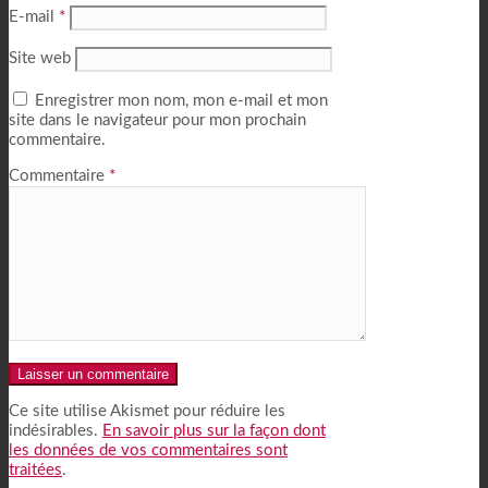
E-mail
*
Site web
Enregistrer mon nom, mon e-mail et mon
site dans le navigateur pour mon prochain
commentaire.
Commentaire
*
Alternative:
Ce site utilise Akismet pour réduire les
indésirables.
En savoir plus sur la façon dont
les données de vos commentaires sont
traitées
.