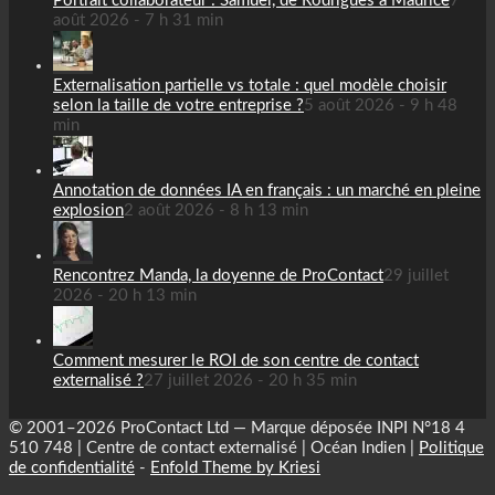
Portrait collaborateur : Samuel, de Rodrigues à Maurice
7
août 2026 - 7 h 31 min
Externalisation partielle vs totale : quel modèle choisir
selon la taille de votre entreprise ?
5 août 2026 - 9 h 48
min
Annotation de données IA en français : un marché en pleine
explosion
2 août 2026 - 8 h 13 min
Rencontrez Manda, la doyenne de ProContact
29 juillet
2026 - 20 h 13 min
Comment mesurer le ROI de son centre de contact
externalisé ?
27 juillet 2026 - 20 h 35 min
© 2001–2026 ProContact Ltd — Marque déposée INPI N°18 4
510 748 | Centre de contact externalisé | Océan Indien |
Politique
de confidentialité
-
Enfold Theme by Kriesi