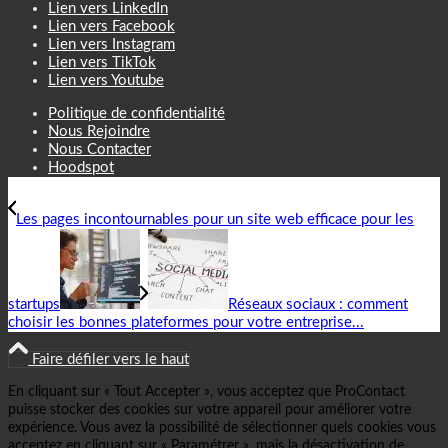
Lien vers LinkedIn
Lien vers Facebook
Lien vers Instagram
Lien vers TikTok
Lien vers Youtube
Politique de confidentialité
Nous Rejoindre
Nous Contacter
Hoodspot
Les pages incontournables pour un site web efficace pour les
startups
Réseaux sociaux : comment
choisir les bonnes plateformes pour votre entreprise...
Faire défiler vers le haut
En cliquant sur « Tout Accepter », vous acceptez que ProContact
puisse stocker des cookies sur votre appareil pour améliorer votre
expérience. Vous avez la possibilité de sélectionner quels cookies vous
acceptez en cliquant sur « Paramétrer », mais la désactivation de