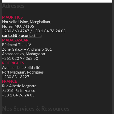
Adresses
MAURITIUS
Nouvelle Usine, Manghalkan,
Floréal MU, 74105
+230 660 4747 / +33 1 84 76 24 03
contact@procontact.mu
MADAGASCAR
Bâtiment Titan IV
Zone Galaxy – Andraharo 101
Antananarivo, Madagascar
+261 020 97 362 50
RODRIGUES
Avenue de la Solidarité
Port Mathurin, Rodrigues
+230 831 3227
FRANCE
Rue Albéric Magnard
75016 Paris, France
+33 1 84 76 24 03
Nos Services & Ressources