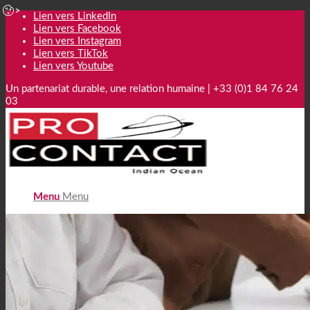
Lien vers LinkedIn
Lien vers Facebook
Lien vers Instagram
Lien vers TikTok
Lien vers Youtube
Un partenariat durable, une relation humaine | +33 (0)1 84 76 24
03
Menu
Menu