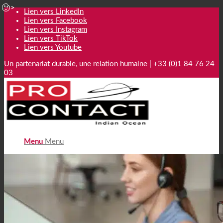
Lien vers LinkedIn
Lien vers Facebook
Lien vers Instagram
Lien vers TikTok
Lien vers Youtube
Un partenariat durable, une relation humaine | +33 (0)1 84 76 24
03
Menu
Menu