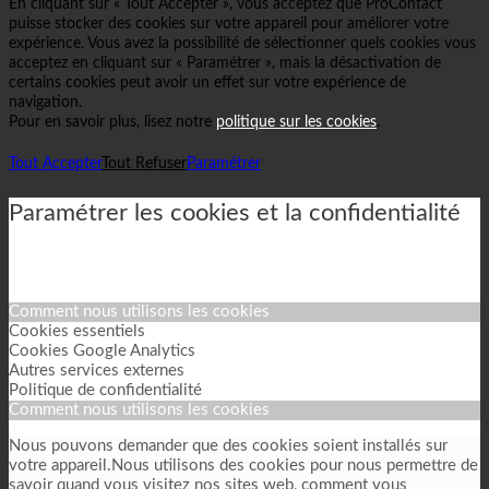
En cliquant sur « Tout Accepter », vous acceptez que ProContact
puisse stocker des cookies sur votre appareil pour améliorer votre
expérience. Vous avez la possibilité de sélectionner quels cookies vous
acceptez en cliquant sur « Paramétrer », mais la désactivation de
certains cookies peut avoir un effet sur votre expérience de
navigation.
Pour en savoir plus, lisez notre
politique sur les cookies
.
Tout Accepter
Tout Refuser
Paramétrer
Paramétrer les cookies et la confidentialité
Comment nous utilisons les cookies
Cookies essentiels
Cookies Google Analytics
Autres services externes
Politique de confidentialité
Comment nous utilisons les cookies
Nous pouvons demander que des cookies soient installés sur
votre appareil.Nous utilisons des cookies pour nous permettre de
savoir quand vous visitez nos sites web, comment vous