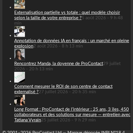
Externalisation partielle vs totale : quel modèle choisir
selon la taille de votre entreprise ?
5 août 2026 - 9 h 48
min
Annotation de données IA en français : un marché en pleine
explosion
2 août 2026 - 8 h 13 min
Rencontrez Manda, la doyenne de ProContact
29 juillet
2026 - 20 h 13 min
Comment mesurer le ROI de son centre de contact
externalisé ?
27 juillet 2026 - 20 h 35 min
Long Format : ProContact de l’intérieur : 25 ans, 3 îles, 450
collaborateurs et des solutions sur mesure — entretien avec
Tatiana Vyrain
25 juillet 2026 - 9 h 29 min
© 2001–2026 ProContact Ltd — Marque déposée INPI N°18 4