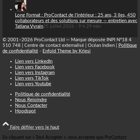
Long Format : ProContact de l’intérieur : 25 ans, 3 îles, 450
collaborateurs et des solutions sur mesure — entretien avec
Tatiana Vyrain
25 juillet 2026 - 9 h 29 min
© 2001–2026 ProContact Ltd — Marque déposée INPI N°18 4
510 748 | Centre de contact externalisé | Océan Indien |
Politique
de confidentialité
-
Enfold Theme by Kriesi
Lien vers LinkedIn
Lien vers Facebook
Lien vers Instagram
Lien vers TikTok
Lien vers Youtube
Politique de confidentialité
Nous Rejoindre
Nous Contacter
Hoodspot
Faire défiler vers le haut
En cliquant sur « Tout Accepter », vous acceptez que ProContact