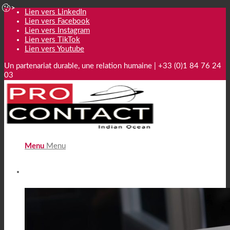
Lien vers LinkedIn
Lien vers Facebook
Lien vers Instagram
Lien vers TikTok
Lien vers Youtube
Un partenariat durable, une relation humaine | +33 (0)1 84 76 24
03
Menu
Menu
Télésecrétariat externalisé