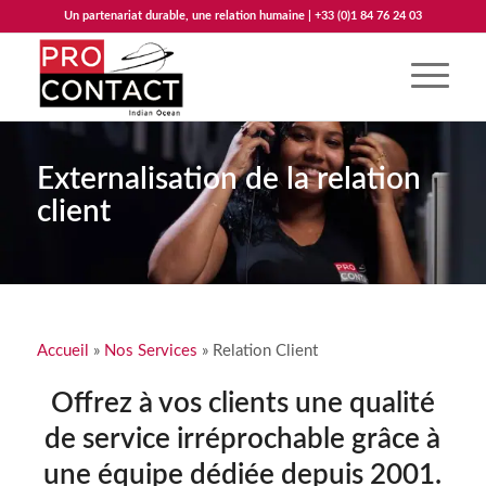
Un partenariat durable, une relation humaine | +33 (0)1 84 76 24 03
Externalisation de la relation
client
Accueil
»
Nos Services
»
Relation Client
Offrez à vos clients une qualité
de service irréprochable grâce à
une équipe dédiée depuis 2001.