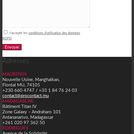
J'accepte les
conditions d'utilisation des données
RGPD
.
Alternative:
Adresses
MAURITIUS
Nouvelle Usine, Manghalkan,
Floréal MU, 74105
+230 660 4747 / +33 1 84 76 24 03
contact@procontact.mu
MADAGASCAR
Bâtiment Titan IV
Zone Galaxy – Andraharo 101
Antananarivo, Madagascar
+261 020 97 362 50
RODRIGUES
Avenue de la Solidarité