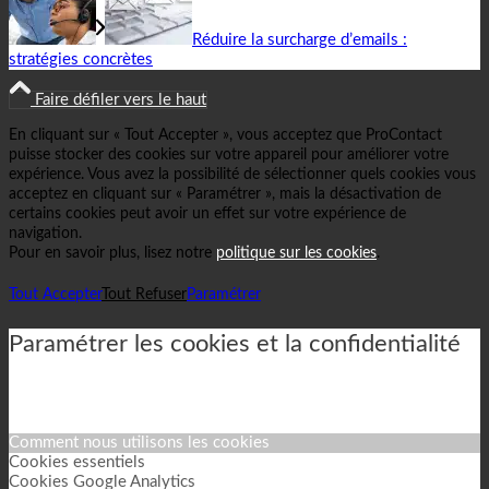
Réduire la surcharge d’emails :
stratégies concrètes
Faire défiler vers le haut
En cliquant sur « Tout Accepter », vous acceptez que ProContact
puisse stocker des cookies sur votre appareil pour améliorer votre
expérience. Vous avez la possibilité de sélectionner quels cookies vous
acceptez en cliquant sur « Paramétrer », mais la désactivation de
certains cookies peut avoir un effet sur votre expérience de
navigation.
Pour en savoir plus, lisez notre
politique sur les cookies
.
Tout Accepter
Tout Refuser
Paramétrer
Paramétrer les cookies et la confidentialité
Comment nous utilisons les cookies
Cookies essentiels
Cookies Google Analytics