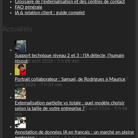
Glossaire de l’externalisation et des centres de contact
FAQ générale
IA & relation client : guide complet
Actualités
Support technique niveau 2 et 3 : l’IA détecte, l’humain
résout
8 août 2026 - 5 h 08 min
Portrait collaborateur : Samuel, de Rodrigues à Maurice
7
août 2026 - 7 h 31 min
Externalisation partielle vs totale : quel modèle choisir
selon la taille de votre entreprise ?
5 août 2026 - 9 h 48
min
Annotation de données IA en français : un marché en pleine
explosion
2 août 2026 - 8 h 13 min