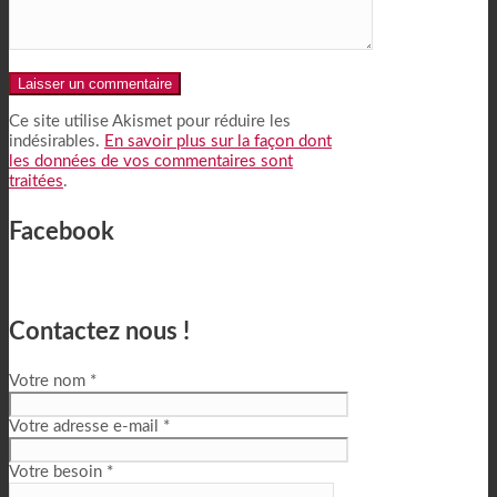
Alternative:
Ce site utilise Akismet pour réduire les
indésirables.
En savoir plus sur la façon dont
les données de vos commentaires sont
traitées
.
Facebook
Contactez nous !
Votre nom *
Votre adresse e-mail *
Votre besoin *