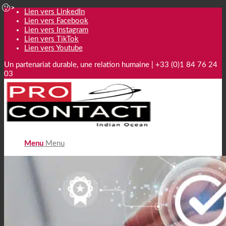
Lien vers LinkedIn
Lien vers Facebook
Lien vers Instagram
Lien vers TikTok
Lien vers Youtube
Un partenariat durable, une relation humaine | +33 (0)1 84 76 24
03
Menu
Menu