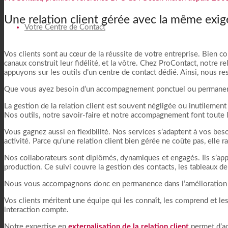
Une relation client gérée avec la même exig
Votre Centre de Contact
Vos clients sont au cœur de la réussite de votre entreprise. Bien com
canaux construit leur fidélité, et la vôtre. Chez ProContact, notre r
appuyons sur les outils d’un centre de contact dédié. Ainsi, nous r
Que vous ayez besoin d’un accompagnement ponctuel ou permanent, 
La gestion de la relation client est souvent négligée ou inutilement
Nos outils, notre savoir-faire et notre accompagnement font toute l
Vous gagnez aussi en flexibilité. Nos services s’adaptent à vos bes
activité. Parce qu’une relation client bien gérée ne coûte pas, elle r
Nos collaborateurs sont diplômés, dynamiques et engagés. Ils s’appui
production. Ce suivi couvre la gestion des contacts, les tableaux de 
Nous vous accompagnons donc en permanence dans l’amélioration de
Vos clients méritent une équipe qui les connaît, les comprend et les
interaction compte.
Notre expertise en
externalisation de la relation client
permet d’ac