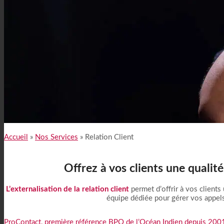
Pourquoi Choisir ProContact ?
Accueil
»
Nos Services
»
Relation Client
Offrez à vos clients une qualit
L’externalisation de la relation client
permet d’offrir à vos clients
équipe dédiée pour gérer vos appels 
ProContact, première référence BPO de l’Océan Indien depuis 200