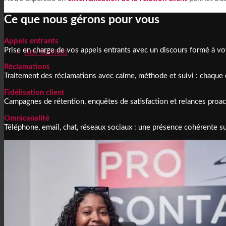
Ce que nous gérons pour vous
Appels entrants
Prise en charge de vos appels entrants avec un discours formé à vot
Nos Services
Réclamations
Traitement des réclamations avec calme, méthode et suivi : chaque cl
Fidélisation client
Campagnes de rétention, enquêtes de satisfaction et relances proact
Omnicanalité
Téléphone, email, chat, réseaux sociaux : une présence cohérente su