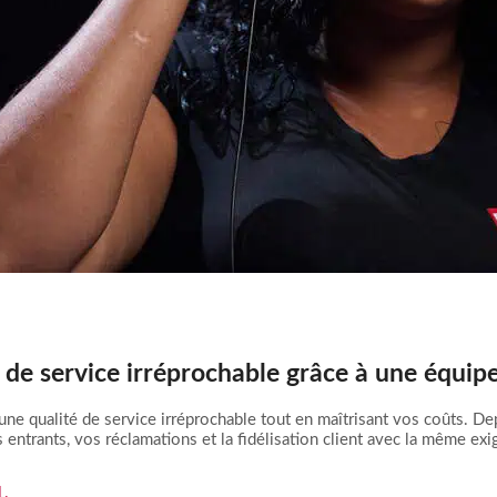
é de service irréprochable grâce à une équip
 une qualité de service irréprochable tout en maîtrisant vos coûts. 
entrants, vos réclamations et la fidélisation client avec la même exi
1.