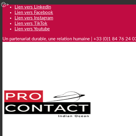
Lien vers LinkedIn
Lien vers Facebook
Lien vers Instagram
Lien vers TikTok
Lien vers Youtube
Un partenariat durable, une relation humaine | +33 (0)1 84 76 24 0