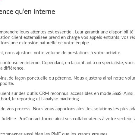
ence qu’en interne
prendre leurs attentes est essentiel. Leur garantir une disponibilité s
elation client externalisée prend en charge vos appels entrants, vos r
estons une extension naturelle de votre équipe.
nous ajustons notre volume de prestations à votre activité.
 coûteuse en interne. Cependant, en la confiant à un spécialiste, vous
a différence.
oins, de façon ponctuelle ou pérenne. Nous ajustons ainsi notre volu
apporte.
ent sur des outils CRM reconnus, accessibles en mode SaaS. Ainsi, ils
bord, le reporting et l’analyse marketing.
 vos process. Nous vous apportons ainsi les solutions les plus ad
 fidélise. ProContact forme ainsi ses collaborateurs à votre secteur,
compagner aussi bien les PME que les grands groupes.