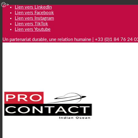
Lien vers LinkedIn
Lien vers Facebook
Lien vers Instagram
Lien vers TikTok
Lien vers Youtube
Un partenariat durable, une relation humaine | +33 (0)1 84 76 24 0