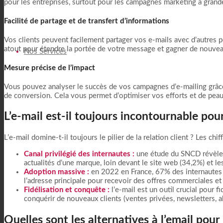
pour les entreprises, surtout pour les campagnes marketing à grand
Facilité de partage et de transfert d’informations
Vos clients peuvent facilement partager vos e-mails avec d’autres p
atout pour étendre la portée de votre message et gagner de nouvea
Nos Services
Mesure précise de l’impact
Vous pouvez analyser le succès de vos campagnes d’e-mailing grâce 
de conversion. Cela vous permet d’optimiser vos efforts et de pea
L’e-mail est-il toujours incontournable pour 
L’e-mail domine-t-il toujours le pilier de la relation client ? Les ch
Canal privilégié des internautes :
une étude du SNCD révèle q
actualités d’une marque, loin devant le site web (34,2%) et l
Adoption massive :
en 2022 en France, 67% des internautes p
l’adresse principale pour recevoir des offres commerciales et 
Fidélisation et conquête :
l’e-mail est un outil crucial pour fi
conquérir de nouveaux clients (ventes privées, newsletters, a
Quelles sont les alternatives à l’email pour 