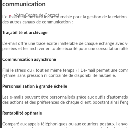
communication
Votre Centre de Contact
L’e-mail reste un outil incontournable pour la gestion de la relatio
des autres canaux de communication :
Traçabilité et archivage
L’e-mail offre une trace écrite inaltérable de chaque échange avec 
passées et les archiver en toute sécurité pour une consultation ult
Communication asynchrone
Fini le stress du « tout en même temps » ! L’e-mail permet une comm
rythme, sans pression ni contrainte de disponibilité mutuelle.
Personnalisation à grande échelle
Les e-mails peuvent être personnalisés grâce aux outils d’automati
des actions et des préférences de chaque client, boostant ainsi l’e
Rentabilité optimale
Comparé aux appels téléphoniques ou aux courriers postaux, l’envoi