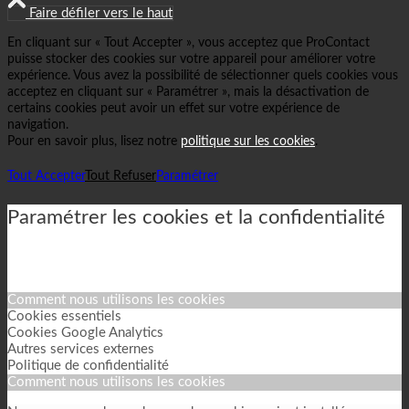
Faire défiler vers le haut
En cliquant sur « Tout Accepter », vous acceptez que ProContact
puisse stocker des cookies sur votre appareil pour améliorer votre
expérience. Vous avez la possibilité de sélectionner quels cookies vous
acceptez en cliquant sur « Paramétrer », mais la désactivation de
certains cookies peut avoir un effet sur votre expérience de
navigation.
Pour en savoir plus, lisez notre
politique sur les cookies
.
Tout Accepter
Tout Refuser
Paramétrer
Paramétrer les cookies et la confidentialité
Comment nous utilisons les cookies
Cookies essentiels
Cookies Google Analytics
Autres services externes
Politique de confidentialité
Comment nous utilisons les cookies