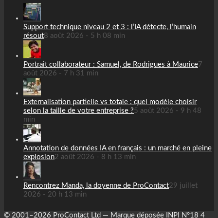
Support technique niveau 2 et 3 : l’IA détecte, l’humain
résout
8 août 2026 - 5 h 08 min
Portrait collaborateur : Samuel, de Rodrigues à Maurice
7
août 2026 - 7 h 31 min
Externalisation partielle vs totale : quel modèle choisir
selon la taille de votre entreprise ?
5 août 2026 - 9 h 48
min
Annotation de données IA en français : un marché en pleine
explosion
2 août 2026 - 8 h 13 min
Rencontrez Manda, la doyenne de ProContact
29 juillet
2026 - 20 h 13 min
© 2001–2026 ProContact Ltd — Marque déposée INPI N°18 4