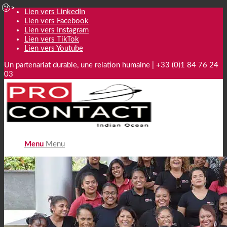
Lien vers LinkedIn
Lien vers Facebook
Lien vers Instagram
Lien vers TikTok
Lien vers Youtube
Un partenariat durable, une relation humaine | +33 (0)1 84 76 24
03
Menu
Menu