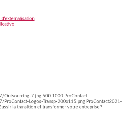
 d’externalisation
licative
7/Outsourcing-7.jpg
500
1000
ProContact
07/ProContact-Logos-Transp-200x115.png
ProContact
2021-
ussir la transition et transformer votre entreprise ?