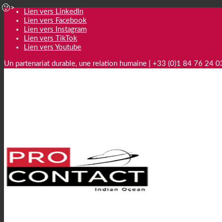
Lien vers LinkedIn
Lien vers Facebook
Lien vers Instagram
Lien vers TikTok
Lien vers Youtube
Un partenariat durable, une relation humaine | +33 (0)1 84 76 24 0