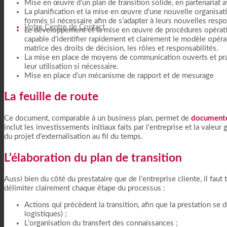
Mise en œuvre d’un plan de transition solide, en partenariat av
La planification et la mise en œuvre d’une nouvelle organisat
formés si nécessaire afin de s’adapter à leurs nouvelles respo
Votre Centre de Contact
Le développement et la mise en œuvre de procédures opératio
capable d’identifier rapidement et clairement le modèle opérat
matrice des droits de décision, les rôles et responsabilités.
La mise en place de moyens de communication ouverts et prat
leur utilisation si nécessaire.
Mise en place d’un mécanisme de rapport et de mesurage
La feuille de route
Ce document, comparable à un business plan, permet de
documenter
inclut les investissements initiaux faits par l’entreprise et la valeur
du projet d’externalisation au fil du temps.
L’élaboration du plan de transition
Aussi bien du côté du prestataire que de l’entreprise cliente, il faut
délimiter clairement chaque étape du processus :
Actions qui précèdent la transition, afin que la prestation se
logistiques) ;
L’organisation du transfert des connaissances ;