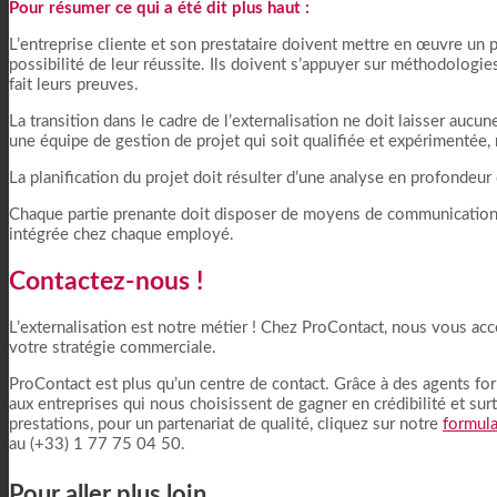
Pour résumer ce qui a été dit plus haut :
L’entreprise cliente et son prestataire doivent mettre en œuvre un pl
possibilité de leur réussite. Ils doivent s’appuyer sur méthodologi
fait leurs preuves.
La transition dans le cadre de l’externalisation ne doit laisser aucune
une équipe de gestion de projet qui soit qualifiée et expérimentée,
La planification du projet doit résulter d’une analyse en profondeur 
Chaque partie prenante doit disposer de moyens de communication fac
intégrée chez chaque employé.
Contactez-nous !
L’externalisation est notre métier ! Chez ProContact, nous vous ac
votre stratégie commerciale.
ProContact est plus qu’un centre de contact. Grâce à des agents form
aux entreprises qui nous choisissent de gagner en crédibilité et surt
prestations, pour un partenariat de qualité, cliquez sur notre
formula
au (+33) 1 77 75 04 50.
Pour aller plus loin