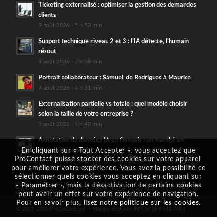
Ticketing externalisé : optimiser la gestion des demandes
clients
9 août 2026 - 5 h 53 min
Support technique niveau 2 et 3 : l’IA détecte, l’humain
résout
8 août 2026 - 5 h 08 min
Portrait collaborateur : Samuel, de Rodrigues à Maurice
7 août 2026 - 7 h 31 min
Externalisation partielle vs totale : quel modèle choisir
selon la taille de votre entreprise ?
5 août 2026 - 9 h 48 min
Annotation de données IA en français : un marché en
En cliquant sur « Tout Accepter », vous acceptez que
pleine explosion
ProContact puisse stocker des cookies sur votre appareil
2 août 2026 - 8 h 13 min
pour améliorer votre expérience. Vous avez la possibilité de
sélectionner quels cookies vous acceptez en cliquant sur
« Paramétrer », mais la désactivation de certains cookies
peut avoir un effet sur votre expérience de navigation.
Pour en savoir plus, lisez notre
politique sur les cookies
.
© 2001–2026 ProContact Ltd — Marque déposée INPI N°18 4 510 748 |