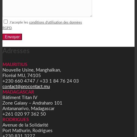
J'accepte les
conditions d'utilisation des données
RGPD
.
Alternative:
Adresses
MAURITIUS
Nouvelle Usine, Manghalkan,
Floréal MU, 74105
+230 660 4747 / +33 1 84 76 24 03
contact@procontact.mu
MADAGASCAR
Bâtiment Titan IV
Zone Galaxy – Andraharo 101
Antananarivo, Madagascar
+261 020 97 362 50
RODRIGUES
Avenue de la Solidarité
Port Mathurin, Rodrigues
+230 831 3227