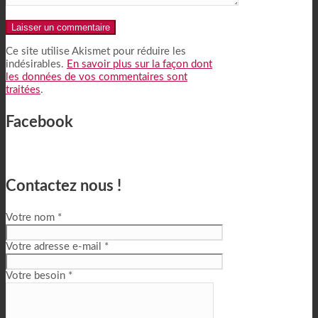
Alternative:
Ce site utilise Akismet pour réduire les
indésirables.
En savoir plus sur la façon dont
les données de vos commentaires sont
traitées
.
Facebook
Contactez nous !
Votre nom *
Votre adresse e-mail *
Votre besoin *