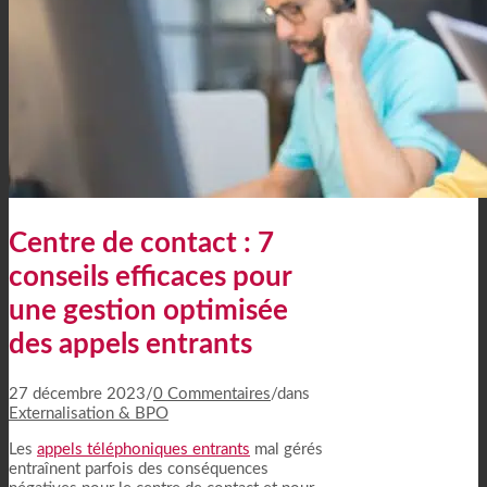
Centre de contact : 7
conseils efficaces pour
une gestion optimisée
des appels entrants
27 décembre 2023
/
0 Commentaires
/
dans
Externalisation & BPO
Les
appels téléphoniques entrants
mal gérés
entraînent parfois des conséquences