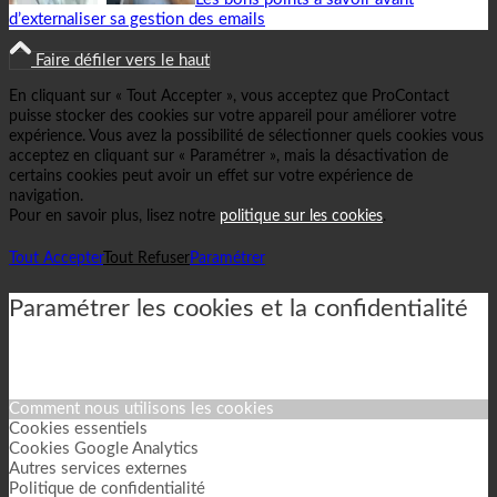
d’externaliser sa gestion des emails
Faire défiler vers le haut
En cliquant sur « Tout Accepter », vous acceptez que ProContact
puisse stocker des cookies sur votre appareil pour améliorer votre
expérience. Vous avez la possibilité de sélectionner quels cookies vous
acceptez en cliquant sur « Paramétrer », mais la désactivation de
certains cookies peut avoir un effet sur votre expérience de
navigation.
Pour en savoir plus, lisez notre
politique sur les cookies
.
Tout Accepter
Tout Refuser
Paramétrer
Paramétrer les cookies et la confidentialité
Comment nous utilisons les cookies
Cookies essentiels
Cookies Google Analytics
Autres services externes
Politique de confidentialité