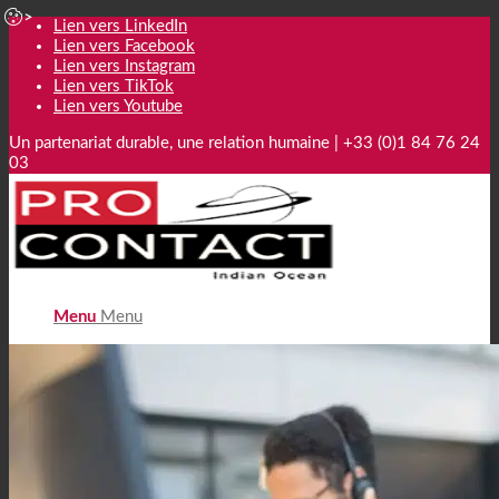
Lien vers LinkedIn
Lien vers Facebook
Lien vers Instagram
Lien vers TikTok
Lien vers Youtube
Un partenariat durable, une relation humaine | +33 (0)1 84 76 24
03
Menu
Menu