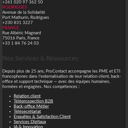
+261 020 97 362 50
RODRIGUES
Avenue de la Solidarité
Port Mathurin, Rodrigues
+230 831 3227
FRANCE
Rue Albéric Magnard
75016 Paris, France
+33 1 84 76 24 03
Nos Services & Ressources
Depuis plus de 25 ans, ProContact accompagne les PME et ETI
francophones dans l’externalisation de leur relation client, back-
office et support technique — avec des équipes humaines,
formées et engagées. Nos compétences :
Relation client
Téléprospection B2B
Back-office Métier
Télésecrétariat
Enquêtes & Satisfaction Client
Services Digitaux
IA & Innovation