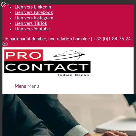
Lien vers LinkedIn
Lien vers Facebook
Lien vers Instagram
Lien vers TikTok
Lien vers Youtube
Un partenariat durable, une relation humaine | +33 (0)1 84 76 24
03
Menu
Menu