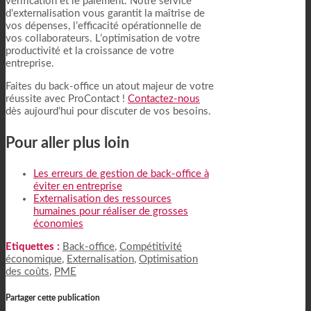
vérification et le paiement. Notre service
d’externalisation vous garantit la maîtrise de
vos dépenses, l’efficacité opérationnelle de
vos collaborateurs. L’optimisation de votre
productivité et la croissance de votre
entreprise.
Faites du back-office un atout majeur de votre
réussite avec ProContact !
Contactez-nous
dès aujourd’hui pour discuter de vos besoins.
Pour aller plus loin
Les erreurs de gestion de back-office à
éviter en entreprise
Externalisation des ressources
humaines pour réaliser de grosses
économies
Etiquettes :
Back-office
,
Compétitivité
économique
,
Externalisation
,
Optimisation
des coûts
,
PME
Partager cette publication