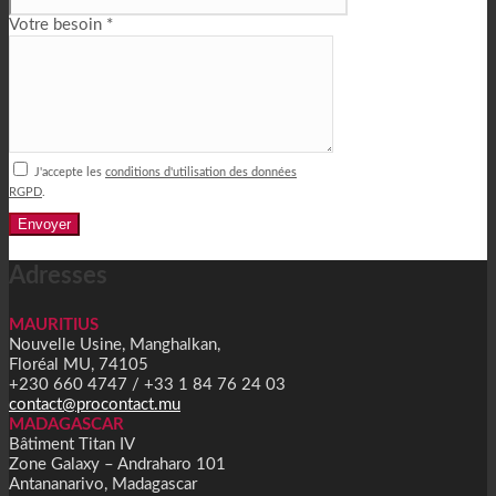
Votre besoin *
J'accepte les
conditions d'utilisation des données
RGPD
.
Alternative:
Adresses
MAURITIUS
Nouvelle Usine, Manghalkan,
Floréal MU, 74105
+230 660 4747 / +33 1 84 76 24 03
contact@procontact.mu
MADAGASCAR
Bâtiment Titan IV
Zone Galaxy – Andraharo 101
Antananarivo, Madagascar