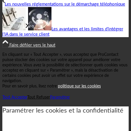
Les nouvelles réglementations sur le démarchage téléphonique
Les avantages et les limites d’intégrer
l’IA dans le service client
Faire défiler vers le haut
En cliquant sur « Tout Accepter », vous acceptez que ProContact
puisse stocker des cookies sur votre appareil pour améliorer votre
expérience. Vous avez la possibilité de sélectionner quels cookies vous
acceptez en cliquant sur « Paramétrer », mais la désactivation de
certains cookies peut avoir un effet sur votre expérience de
navigation.
Pour en savoir plus, lisez notre
politique sur les cookies
.
Tout Accepter
Tout Refuser
Paramétrer
Paramétrer les cookies et la confidentialité