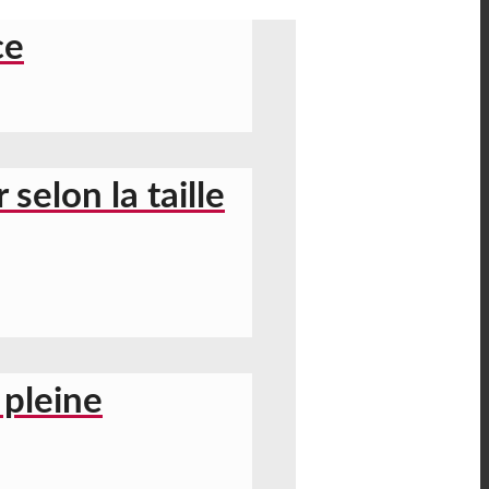
ce
 selon la taille
 pleine