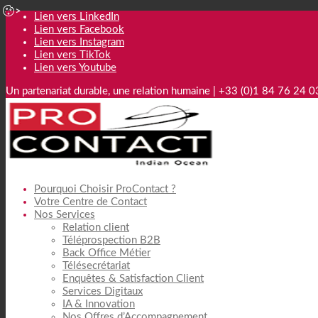
Lien vers LinkedIn
Lien vers Facebook
Lien vers Instagram
Lien vers TikTok
Lien vers Youtube
Un partenariat durable, une relation humaine | +33 (0)1 84 76 24 0
Pourquoi Choisir ProContact ?
Votre Centre de Contact
Nos Services
Relation client
Téléprospection B2B
Back Office Métier
Télésecrétariat
Enquêtes & Satisfaction Client
Services Digitaux
IA & Innovation
Nos Offres d’Accompagnement