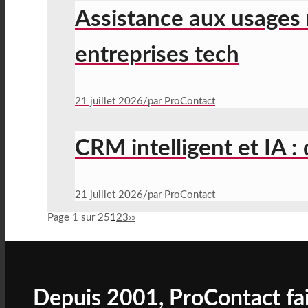
Assistance aux usages 
entreprises tech
21 juillet 2026
/
par ProContact
CRM intelligent et IA :
21 juillet 2026
/
par ProContact
Page 1 sur 25
1
2
3
›
»
Depuis 2001, ProContact fai