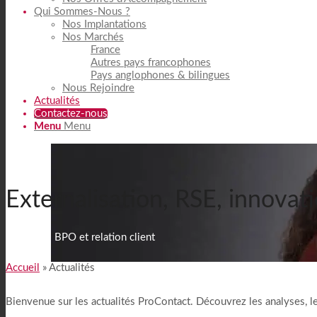
Qui Sommes-Nous ?
Nos Implantations
Nos Marchés
France
Autres pays francophones
Pays anglophones & bilingues
Nous Rejoindre
Actualités
Contactez-nous
Menu
Menu
Externalisation, RSE, innovati
Actualités BPO et relation client
Accueil
»
Actualités
Bienvenue sur les actualités ProContact. Découvrez les analyses, les a