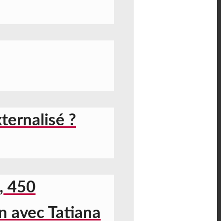
ernalisé ?
s, 450
n avec Tatiana