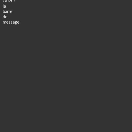
Ouvrir
la
barre
de
message