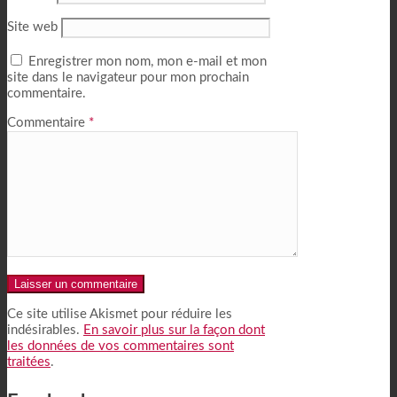
Site web
Enregistrer mon nom, mon e-mail et mon
site dans le navigateur pour mon prochain
commentaire.
Commentaire
*
Alternative:
Ce site utilise Akismet pour réduire les
indésirables.
En savoir plus sur la façon dont
les données de vos commentaires sont
traitées
.