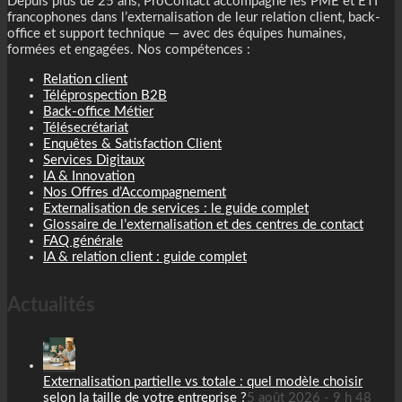
Depuis plus de 25 ans, ProContact accompagne les PME et ETI
francophones dans l’externalisation de leur relation client, back-
office et support technique — avec des équipes humaines,
formées et engagées. Nos compétences :
Relation client
Téléprospection B2B
Back-office Métier
Télésecrétariat
Enquêtes & Satisfaction Client
Services Digitaux
IA & Innovation
Nos Offres d’Accompagnement
Externalisation de services : le guide complet
Glossaire de l’externalisation et des centres de contact
FAQ générale
IA & relation client : guide complet
Actualités
Externalisation partielle vs totale : quel modèle choisir
selon la taille de votre entreprise ?
5 août 2026 - 9 h 48