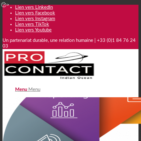
Lien vers LinkedIn
Lien vers Facebook
Lien vers Instagram
Lien vers TikTok
Lien vers Youtube
Un partenariat durable, une relation humaine | +33 (0)1 84 76 24
03
Menu
Menu