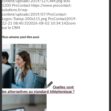
content/uploads/2019/12/CRM.png
800
1200
ProContact
https://www.procontact-
solutions.fr/wp-
content/uploads/2019/07/ProContact-
Logos-Transp-200x115.png
ProContact
2019-
12-21 08:40:33
2026-08-02 10:34:14
Zoom
sur le CRM
Vous aimerez peut-être aussi
Quelles sont
les alternatives au standard téléphonique ?