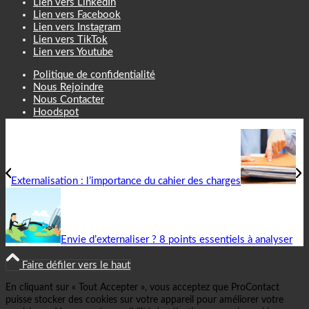
Lien vers LinkedIn
Lien vers Facebook
Lien vers Instagram
Lien vers TikTok
Lien vers Youtube
Politique de confidentialité
Nous Rejoindre
Nous Contacter
Hoodspot
Externalisation : l’importance du cahier des charges
Envie d’externaliser ? 8 points essentiels à analyser
Faire défiler vers le haut
En cliquant sur « Tout Accepter », vous acceptez que ProContact
puisse stocker des cookies sur votre appareil pour améliorer votre