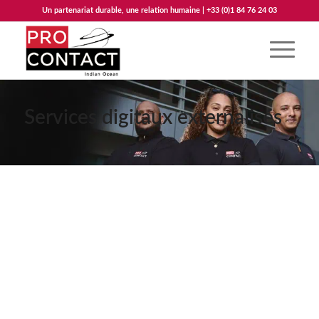
Un partenariat durable, une relation humaine | +33 (0)1 84 76 24 03
Services digitaux externalisés