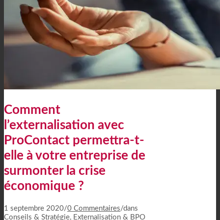
Comment
l’externalisation avec
ProContact permettra-t-
elle à votre entreprise de
surmonter la crise
économique ?
1 septembre 2020
/
0 Commentaires
/
dans
Conseils & Stratégie
,
Externalisation & BPO