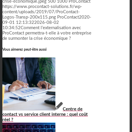
crise-économique.jpeg
500
1000
ProContact
https://www.procontact-solutions.fr/wp-
content/uploads/2019/07/ProContact-
Logos-Transp-200x115.png
ProContact
2020-
09-01 12:13:32
2026-08-02
10:34:52
Comment l’externalisation avec
ProContact permettra-t-elle à votre entreprise
de surmonter la crise économique ?
Vous aimerez peut-être aussi
Centre de
contact vs service client interne : quel coût
réel ?