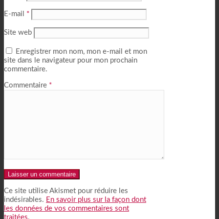
E-mail
*
Site web
Enregistrer mon nom, mon e-mail et mon
site dans le navigateur pour mon prochain
commentaire.
Commentaire
*
Alternative:
Ce site utilise Akismet pour réduire les
indésirables.
En savoir plus sur la façon dont
les données de vos commentaires sont
traitées
.