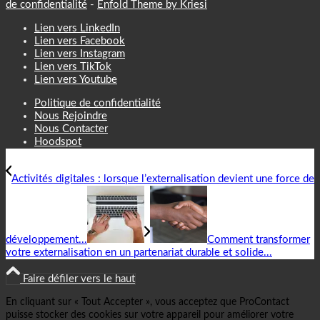
de confidentialité
-
Enfold Theme by Kriesi
Lien vers LinkedIn
Lien vers Facebook
Lien vers Instagram
Lien vers TikTok
Lien vers Youtube
Politique de confidentialité
Nous Rejoindre
Nous Contacter
Hoodspot
Activités digitales : lorsque l’externalisation devient une force de
développement...
Comment transformer
votre externalisation en un partenariat durable et solide...
Faire défiler vers le haut
En cliquant sur « Tout Accepter », vous acceptez que ProContact
puisse stocker des cookies sur votre appareil pour améliorer votre