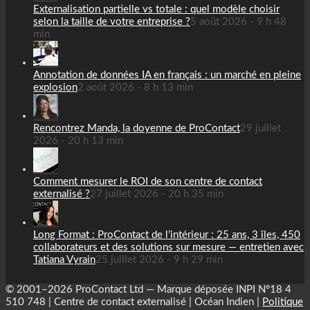
Externalisation partielle vs totale : quel modèle choisir
selon la taille de votre entreprise ?
5 août 2026 - 9 h 48
min
Annotation de données IA en français : un marché en pleine
explosion
2 août 2026 - 8 h 13 min
Rencontrez Manda, la doyenne de ProContact
29 juillet
2026 - 20 h 13 min
Comment mesurer le ROI de son centre de contact
externalisé ?
27 juillet 2026 - 20 h 35 min
Long Format : ProContact de l’intérieur : 25 ans, 3 îles, 450
collaborateurs et des solutions sur mesure — entretien avec
Tatiana Vyrain
25 juillet 2026 - 9 h 29 min
© 2001–2026 ProContact Ltd — Marque déposée INPI N°18 4
510 748 | Centre de contact externalisé | Océan Indien |
Politique